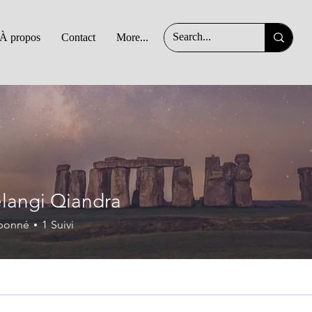
À propos
Contact
More...
langi Qiandra
bonné
1
Suivi