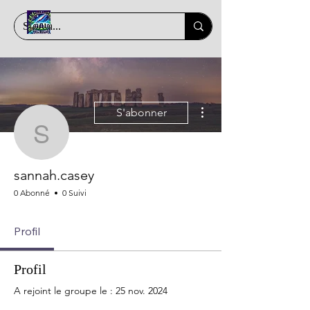
Plus d'actions
S'abonner
sannah.casey
sannah.casey
0 Abonné
0 Suivi
Profil
Profil
A rejoint le groupe le : 25 nov. 2024