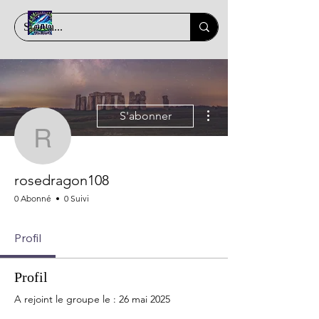
Plus d'actions
S'abonner
rosedragon108
rosedragon108
0 Abonné
0 Suivi
Profil
Profil
A rejoint le groupe le : 26 mai 2025