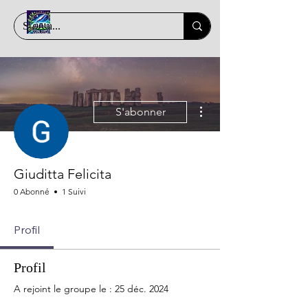
Plus d'actions
S'abonner
Giuditta Felicita
0 Abonné
1 Suivi
Profil
Profil
A rejoint le groupe le : 25 déc. 2024