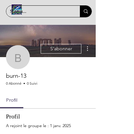
Plus d'actions
S'abonner
burn-13
burn-13
0 Abonné
0 Suivi
Profil
Profil
A rejoint le groupe le : 1 janv. 2025