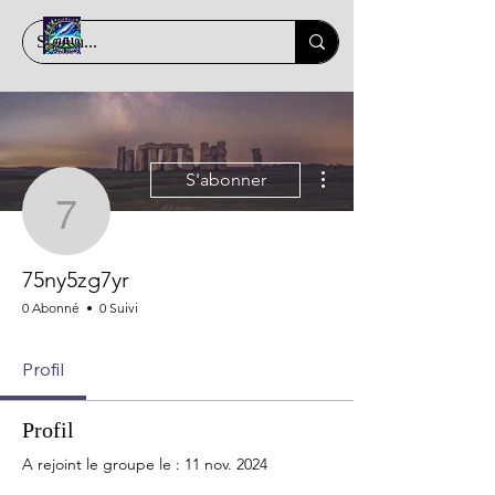
Plus d'actions
S'abonner
75ny5zg7yr
75ny5zg7yr
0 Abonné
0 Suivi
Profil
Profil
A rejoint le groupe le : 11 nov. 2024