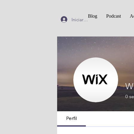
Blog
Podcast
Ac
Iniciar sesión
Wi
0
se
Perfil