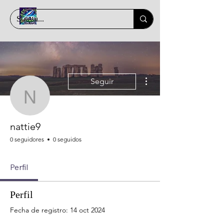
Más acciones
Seguir
nattie9
nattie9
0 seguidores
0 seguidos
Perfil
Perfil
Fecha de registro: 14 oct 2024