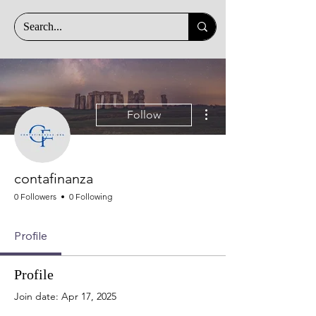
More actions
Follow
contafinanza
0 Followers
0 Following
Profile
Profile
Join date: Apr 17, 2025