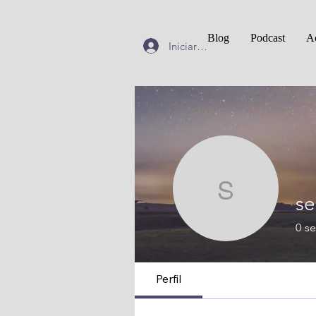
Blog
Podcast
Ac
Iniciar sesión
seguros
se
0
se
Perfil