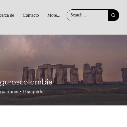
erca de
Contacto
More...
colombia
guroscolombia
guidores
0
seguidos