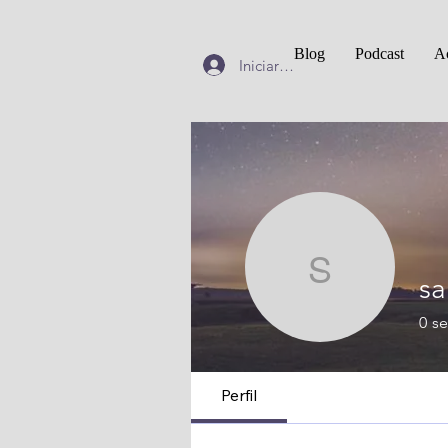
Blog
Podcast
Ac
Iniciar sesión
sannah.
sa
0
se
Perfil