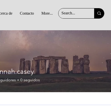
erca de
Contacto
More...
casey
nnah.casey
guidores
0
seguidos