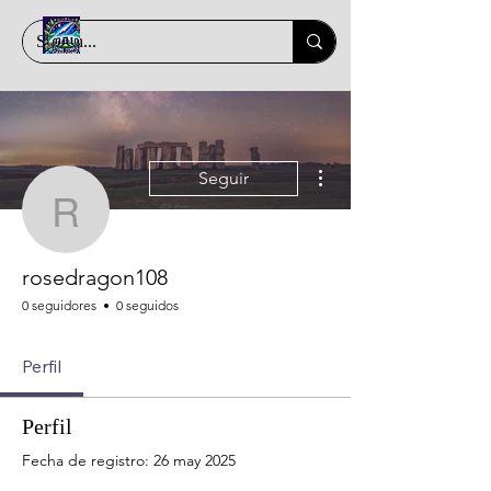
Más acciones
Seguir
rosedragon108
rosedragon108
0 seguidores
0 seguidos
Perfil
Perfil
Fecha de registro: 26 may 2025