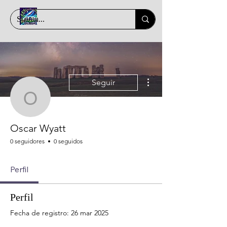
Más acciones
Seguir
Oscar Wyatt
Oscar Wyatt
0 seguidores
0 seguidos
Perfil
Perfil
Fecha de registro: 26 mar 2025