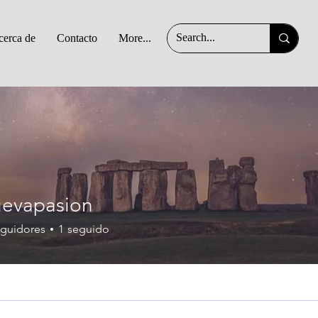
erca de
Contacto
More...
asion
uevapasion
guidores
1
seguido