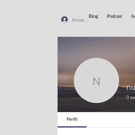
Blog
Podcast
Ac
Iniciar sesión
nuevap
n
0
se
Perfil