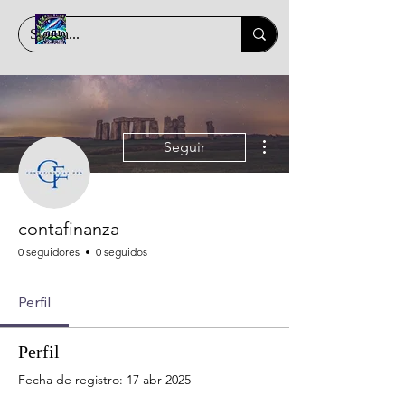
Más acciones
Seguir
contafinanza
0 seguidores
0 seguidos
Perfil
Perfil
Fecha de registro: 17 abr 2025