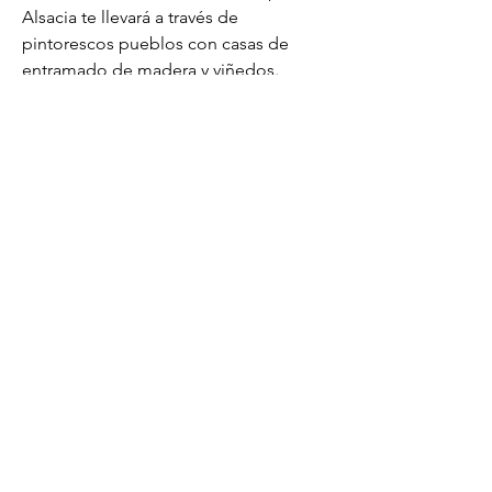
Alsacia te llevará a través de 
pintorescos pueblos con casas de 
entramado de madera y viñedos. 
Explorar la Selva Negra en coche es 
ideal para los amantes de la 
naturaleza, con sus densos bosques, 
cascadas y pueblos tradicionales. 
Universal Studios Japan es un destino 
imperdible para los fanáticos de las 
películas y las aventuras emocionantes 
en Osaka. Visitar el Coliseo Romano te 
permite caminar por uno de los más 
grandes anfiteatros del mundo 
antiguo, una verdadera joya histórica. 
El blog también se destaca por su 
sección de rankings, donde los 
creadores clasifican todo, desde 
hoteles hasta actividades, 
fundamentándose en sus experiencias 