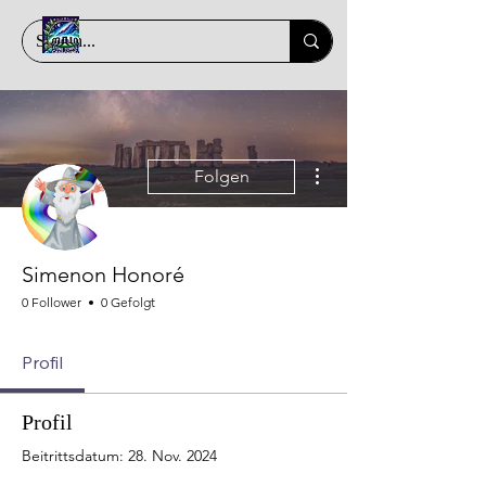
Weitere Optionen
Folgen
Simenon Honoré
0 Follower
0 Gefolgt
Profil
Profil
Beitrittsdatum: 28. Nov. 2024