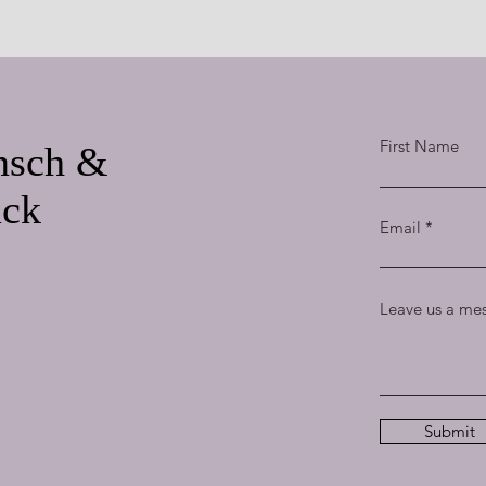
First Name
nsch &
ück
Email
Leave us a mes
Submit