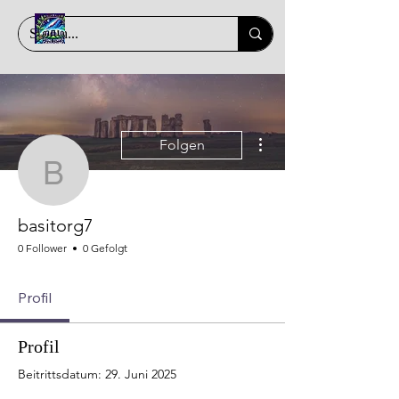
Weitere Optionen
Folgen
basitorg7
basitorg7
0 Follower
0 Gefolgt
Profil
Profil
Beitrittsdatum: 29. Juni 2025