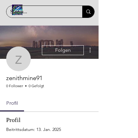
Weitere Optionen
Folgen
zenithmine91
zenithmine91
0 Follower
0 Gefolgt
Profil
Profil
Beitrittsdatum: 13. Jan. 2025