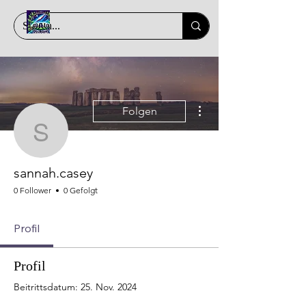
Weitere Optionen
Folgen
sannah.casey
sannah.casey
0 Follower
0 Gefolgt
Profil
Profil
Beitrittsdatum: 25. Nov. 2024