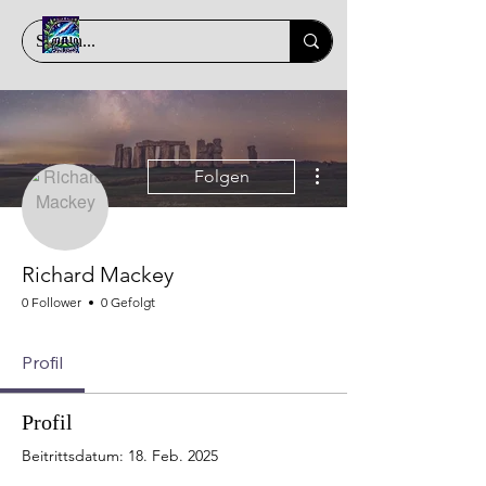
Weitere Optionen
Folgen
Richard Mackey
0 Follower
0 Gefolgt
Profil
Profil
Beitrittsdatum: 18. Feb. 2025