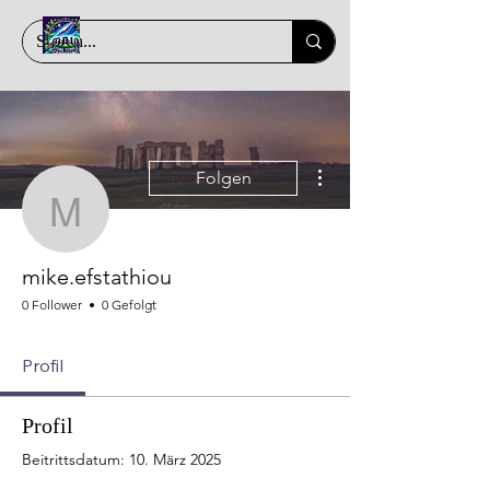
Weitere Optionen
Folgen
mike.efstathiou
mike.efstathiou
0 Follower
0 Gefolgt
Profil
Profil
Beitrittsdatum: 10. März 2025