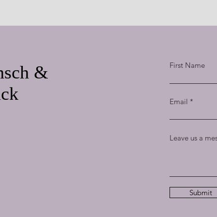
First Name
nsch &
ück
Email
Leave us a mes
Submit