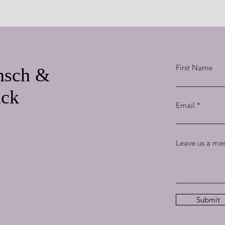
First Name
nsch &
ück
Email
Leave us a mes
Submit