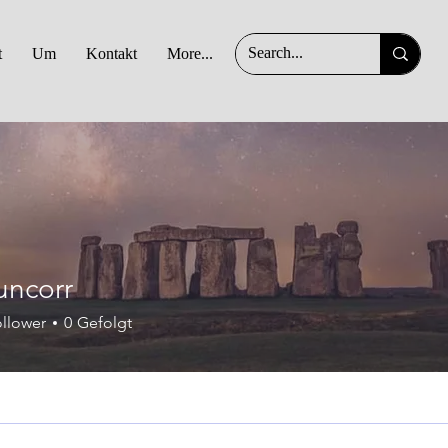
t
Um
Kontakt
More...
r
uncorr
llower
0
Gefolgt