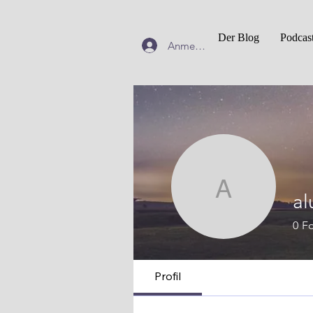
Der Blog
Podcas
Anmelden
aluncor
al
0
Fo
Profil