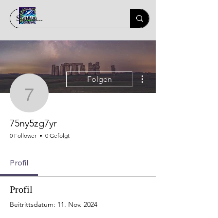
Weitere Optionen
Folgen
75ny5zg7yr
75ny5zg7yr
0 Follower
0 Gefolgt
Profil
Profil
Beitrittsdatum: 11. Nov. 2024